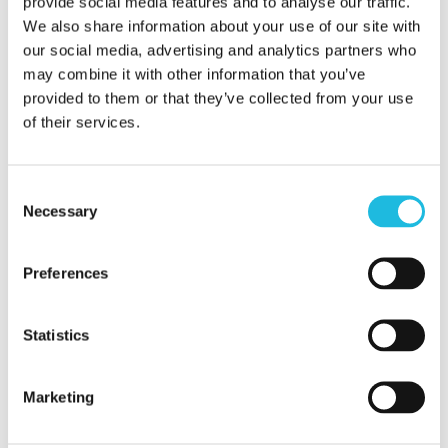
provide social media features and to analyse our traffic.
We also share information about your use of our site with
our social media, advertising and analytics partners who
Categorieën
may combine it with other information that you’ve
Event
provided to them or that they’ve collected from your use
of their services.
Podcast
Talent ON
Consent
Necessary
Tip van de week
Selection
Preferences
Meer weten?
Statistics
We helpen je graag jouw talent en dat
van je team aan te zetten voor meer
Marketing
werkplezier en betere prestaties. We
denken ook graag met je mee hoe dat