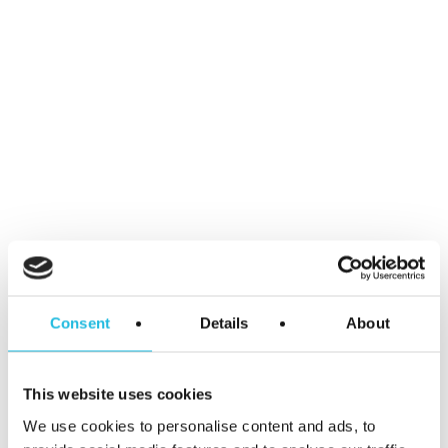
Een talentstrategie voor
Iedereen
By
Kees Gabriëls
Talent ON
Hoe haal je het beste uit mensen
zodat de klant er wat aan heeft?
Consent
Details
About
Wie wel eens in het ziekenhuis...
This website uses cookies
We use cookies to personalise content and ads, to