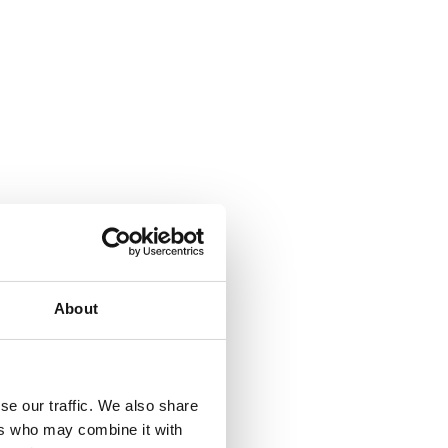
ld worden overgebracht naar en verwerkt
zorgen dat de overdracht van jouw
 volgens gepaste contractuele, technische
n passende technische en organisatorische
ning mee dat geen enkel systeem volledig
an pseudonimisering, encryptie, toegang en
oonlijke gegevens in onze systemen.
About
k wachtwoord te gebruiken, de toegang tot
se our traffic. We also share
emen met onze medewerker
ers who may combine it with