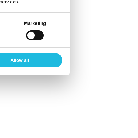
 services.
a verificatie van jouw identiteit
Marketing
en. Hiermee wordt bijvoorbeeld je
Allow all
lezen op het apparaat waarmee je die
orden toegepast op alle Talent ON websites
t ON en we willen je dan ook zo goed mogelijk
jkbare technieken.
t herhaaldelijk dezelfde informatie
ijker voor je. Daarnaast kunnen we met