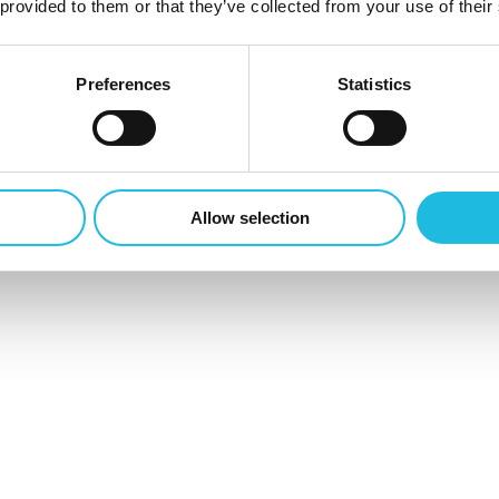
 provided to them or that they’ve collected from your use of their
n.nu
. We zullen jouw aanvraag binnen redelijke termijn n
Preferences
Statistics
diensten gebruik van cookies en vergelijkbare techniek
tie die voor jou persoonlijk relevant is.
Allow selection
 een bezoek aan een website worden opgeslagen en uitge
phone of tablet. Cookies en vergelijkbare technieken w
ookies is belangrijk voor de dienstverlening door Talen
er spreken over cookies, bedoelen we cookies én vergeli
nder meer voor dat je bij een bezoek aan de website nie
en. We maken het surfen op de website daarmee makkel