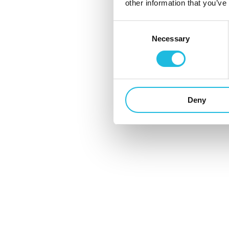
other information that you’ve
Gegevensbescherming via
support@talento
beantwoorden.
Consent
Necessary
Selection
COOKIES
Talent ON maakt bij het aanbieden van haar 
gebruikersnaam onthouden en krijg je informa
Deny
WAT IS EEN COOKIE?
Cookies zijn kleine tekstbestanden die bij
website bezoekt, zoals een computer, smart
en in alle Talent ON apps. Het gebruik van c
over dit gebruik informeren. Als we hierond
Met behulp van cookies zorgt Talent ON er o
ontvangt of dezelfde gegevens moet invoer