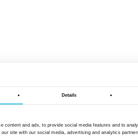
 Europese Unie (EU) en Zwitserland kunnen bijvoorbee
U en Zwitserland. In dergelijke gevallen zal Talent ON 
 overeenstemming met de geldende privacywetgeving en
standaard EU-contractclausules.
EGEVENS
an onze gebruikers zo goed mogelijk. We implementere
soonlijke gegevens te beschermen. Houd er echter reke
egelen genomen, waaronder maatregelen op het gebied v
onbevoegde toegang tot en onnodige bewaring van pers
Details
account. Daarom raden we je aan om een uniek en ster
 na gebruik van de Talent ON Service af te melden.
e content and ads, to provide social media features and to analy
en of hoe je deze kunt uitoefenen, kun je contact opn
 our site with our social media, advertising and analytics partn