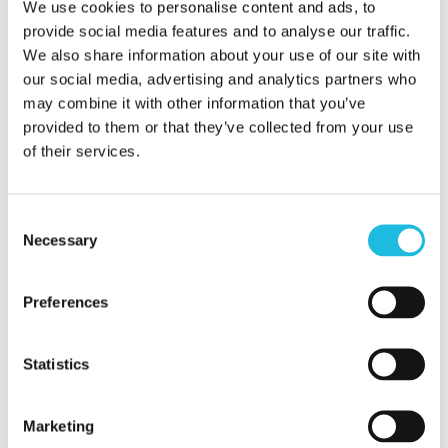
basis van ambitie?
We use cookies to personalise content and ads, to
provide social media features and to analyse our traffic.
By
Caroline Smeenk
Talent ON
We also share information about your use of our site with
our social media, advertising and analytics partners who
Zo! Haal niet alleen op wat ze
may combine it with other information that you’ve
kunnen, maar óók wat ze willen.
provided to them or that they’ve collected from your use
Voorbeeld uit de praktijk bij
of their services.
Nationaal Dataportaal...
Consent
Necessary
Selection
0
Preferences
Statistics
Marketing