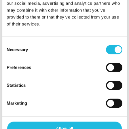
our social media, advertising and analytics partners who
may combine it with other information that you’ve
Voor de adviseur in de staf, als
provided to them or that they’ve collected from your use
aanbieder van de
of their services.
workshopstroom.
Rol het uit door
in gesprek te gaan! Ga bij elke
Consent
Necessary
teamleider langs wanneer, wat op
Selection
welke maatwerkmanier het beste
Preferences
kan plaats vinden. Dat is meer werk
dan het aanbod per e-mail of via
Statistics
het intranet afkondigen maar die
tijd levert op. Durf jezelf ‘af te
Marketing
rekenen’ op de impact die je
workshops hebben, niet alleen op
het verzorgen van het aanbod.
Allow all