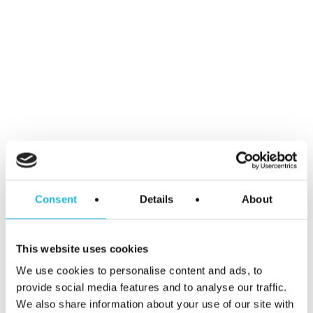
Het effect kan groter
Ik denk dat de simpele sleutel is:
ontwikkel organisatiebreed een
mindset waarbij het draait om de
medewerkers op de werkvloer. Om
hun werkplezier én om hun prestaties.
Allebei, niet alleen prestaties, niet
alleen werkplezier. Die mindset bereik
je niet met een serie losse workshops
‘Het draait om de werkvloer’
😊
. Bed ze
Consent
Details
About
op zijn minst in. Topmanagement kan
de staf en de werkvloer hierin
This website uses cookies
faciliteren maar ze kunnen ook zelf
We use cookies to personalise content and ads, to
twee dingen doen om de impact te
provide social media features and to analyse our traffic.
We also share information about your use of our site with
vergroten.