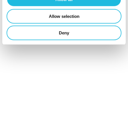
Gewoon in gesprek gaan en samen
tunen.
Allow selection
Voor de lijn, als deelnemer aan de
workshopstroom.
Durf te filteren!
Deny
Je hebt als teamleider recht van
spreken als jij of je medewerkers
aan iets ‘moeten’ meedoen dat niet
bij je doelen past. Ga hierover in
gesprek met je collega’s die de
workshops aanbieden – ze hebben
de beste bedoelingen- maar vooral
met je eigen leidinggevende.
Afdelingsmanagers,
divisiedirecteuren, bestuurders: het
is hun werk om hét werk op de