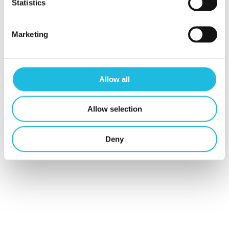
Statistics
Sta stil bij het teamdoel en stel vast
hoe je hiervoor elkaars talenten het
Marketing
beste kunt benutten. Talent heeft
niet zoveel inwerktijd nodig als wel
eens wordt gedacht en kan gelijk
Allow all
meedoen.
Maak praktische afspraken over
Allow selection
werkritme en werkruimte,
taakverdeling, communicatielijnen
Deny
etc. Stem dit zoveel mogelijk af op
het talent van de nieuwkomer én
de anderen.
De tijd die je hiervoor vrijmaakt, kan