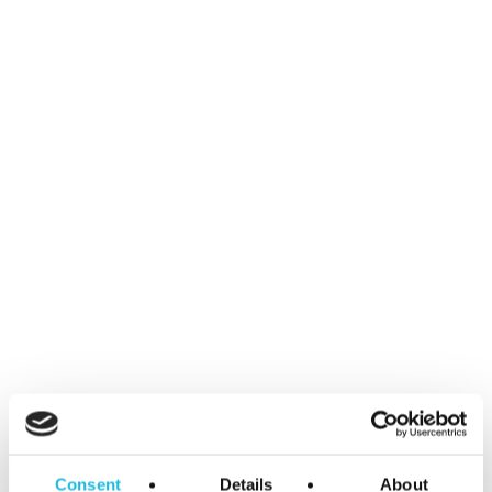
nieuwe plek. De kaarten worden
opnieuw geschud. Een nieuwe
samenstelling van het team heeft
gevolgen voor de formele
taakverdeling, de hiërarchie, de fysieke
ruimte en de dynamiek. ‘Doorhobbelen’
zonder hierbij stil te staan, kan eigenlijk
niet.
‘Nieuw Wij’
Voor een goed functionerend team is
het een vereiste om opnieuw een ‘
WIJ’
te maken, een gezamenlijkheid te
creëren. Want, ‘inwerken’ geldt niet
Consent
Details
About