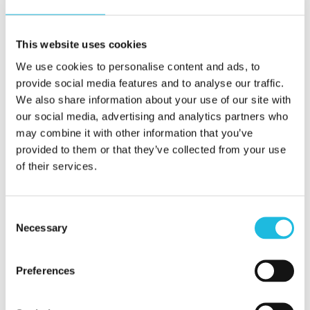
alleen voor de nieuwkomer: het geldt
voor alle teamleden. Talent is een
prachtige leidraad in dit proces. Talent
This website uses cookies
creëert direct verdieping in het contact
We use cookies to personalise content and ads, to
provide social media features and to analyse our traffic.
en geeft tegelijkertijd richting aan
We also share information about your use of our site with
onderlinge afspraken. Dit werkt als
our social media, advertising and analytics partners who
volgt:
may combine it with other information that you’ve
provided to them or that they’ve collected from your use
of their services.
Maak kennis met elkaars talenten.
Benoem het talent van de
nieuwkomer en doe gezamenlijk
Consent
Necessary
Selection
een opfrisrondje voor het hele
team. Bekentenissen aan de
Preferences
drakenkant maken het plaatje
compleet.