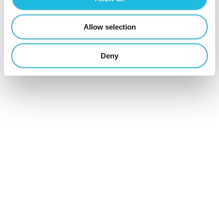
Event
Podcast
Allow selection
Talent ON
Deny
Tip van de week
Meer weten?
We helpen je graag jouw talent en dat
van je team aan te zetten voor meer
werkplezier en betere prestaties. We
denken ook graag met je mee hoe dat
het beste kan. Voor de mogelijkheden
neem, vrijblijvend natuurlijk, contact op
met: