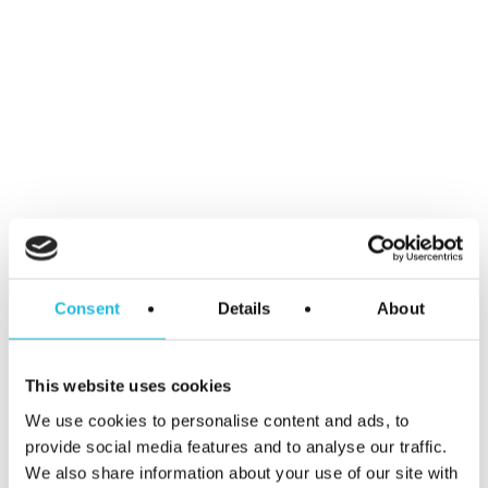
Mijn zoon is geweldig maar hij is niet ik.
Jouw medewerkers zijn geweldig maar
ze zijn niet jou. Stop er niet in wat jij wil.
Haal eruit wat zij willen. EN,
verbind
het
met wat jij wil voor het bedrijf. Zoals
Cruijff zei: ‘als je het ziet, is het
eenvoudig’.
Consent
Details
About
Elk mens is een talent,
jij ook!
This website uses cookies
Wil jij in 2024 starten met een
We use cookies to personalise content and ads, to
provide social media features and to analyse our traffic.
inspirerend HR-beleid waarmee
We also share information about your use of our site with
iedereen binnen jouw organisatie tot