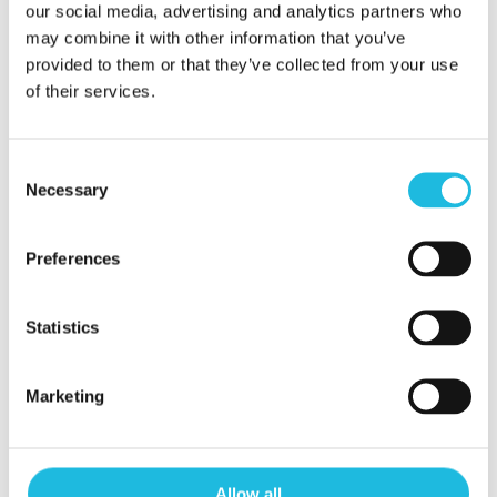
our social media, advertising and analytics partners who
bloei komt? Probeer het eerst zelf.
In
may combine it with other information that you’ve
een GRATIS talentgesprek met Kees
provided to them or that they’ve collected from your use
of their services.
Gabriëls benoemt hij jouw talent-in-1-
woord.
Vrijblijvend! Stuur Kees via de
button hieronder direct een bericht
Consent
Necessary
Selection
om een afspraak in te plannen.
Preferences
Plan een talentgesprek met Kees
Statistics
Marketing
Categorieën
Allow all