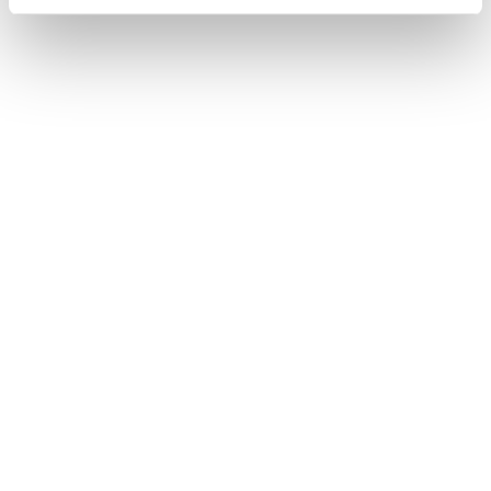
van je team aan te zetten voor meer
werkplezier en betere prestaties. We
denken ook graag met je mee hoe dat
het beste kan. Voor de mogelijkheden
neem, vrijblijvend natuurlijk, contact op
met:
Kees Gabriëls
06-46 63 71 15
kees@talenton.nu