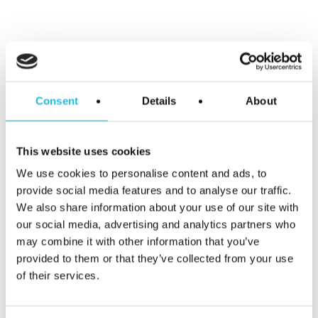
talentvoller!
Plan een gratis
adviesgesprek in!
Consent
Details
About
We bespreken in een gratis
adviesgesprek van 30 minuten graag
This website uses cookies
met je waar jij behoefte aan hebt
We use cookies to personalise content and ads, to
binnen de gesprekscyclus en hoe ons
provide social media features and to analyse our traffic.
product eruit ziet.
We kunnen je
We also share information about your use of our site with
helpen hoe je het talentvoller en
our social media, advertising and analytics partners who
may combine it with other information that you’ve
inspirerender aan kan pakken.
provided to them or that they’ve collected from your use
of their services.
Schrijf mij in