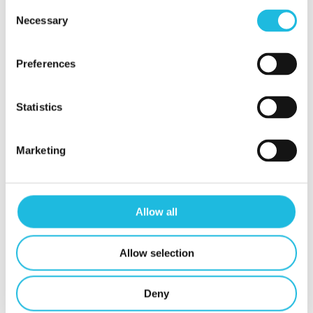
Consent
Necessary
Selection
Preferences
Categorieën
Statistics
Event
Marketing
Podcast
Talent ON
Tip van de week
Allow all
Allow selection
Meer weten?
We helpen je graag jouw talent en dat
Deny