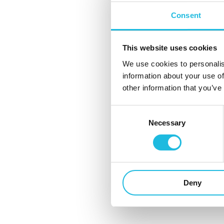
Consent
Veel dank voor de inbreng van alle aanwezi
Happy Horizon
,
Wendy Borst
van
Key Groep
This website uses cookies
Máxima Centrum voor Kinderoncologie
,
Roe
We use cookies to personalis
capital
,
Jeanette Bisschop
van
AllChiefs
,
Romy
information about your use of
other information that you’ve
van
Bos Adviesgroep B.V.
,
Sander Pietersen
v
Janssen Makelaars
.
Consent
Necessary
Selection
Dank
Wijnand Jongen
voor de ontvangst in ju
Duurstede. Dank voor het voortreffelijke et
hostmanship.
Deny
Dank
Lizet Beks
voor de organisatie en
Doria