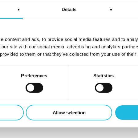
Details
gen!
Caroline Smeenk
,
Talent ON
,
Walter Van De Wege
v
,
Tjahny Bercx
van ondermeer
Achmea
,
ProRail
en
Prins
l Woudstra
van
Buurkracht
,
Victor Straatman
van
4impa
e content and ads, to provide social media features and to analy
 van der Pluijm-Vissers
van
Bos Adviesgroep B.V.
,
Ankie 
 our site with our social media, advertising and analytics partn
 provided to them or that they’ve collected from your use of their
an
Koninklijke Kentalis
en
Jan Timmermans
van
Hans
Preferences
Statistics
llie prachtige stijlvolle B&B de Swaen in Wijk bij
en, de verhalen over het pand en jullie innemend
Allow selection
n Driessen
voor de relaties.