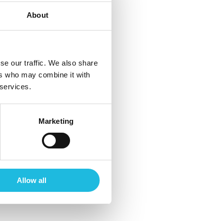
About
an
es
ct
se our traffic. We also share
B.
ers who may combine it with
 services.
Marketing
Allow all