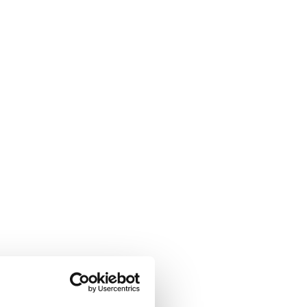
neem, vrijblijvend natuurlijk,
contact op met:
Kees Gabriëls
06-46 63 71 15
jf.
kees@talenton.nu
ze