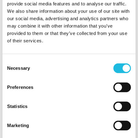
denken ook graag met je mee hoe dat
provide social media features and to analyse our traffic.
het beste kan. Voor de mogelijkheden
We also share information about your use of our site with
our social media, advertising and analytics partners who
neem, vrijblijvend natuurlijk, contact op
may combine it with other information that you’ve
met:
provided to them or that they’ve collected from your use
of their services.
Kees Gabriëls
06-46 63 71 15
Consent
Necessary
Selection
kees@talenton.nu
Preferences
Statistics
Alles over
Marketing