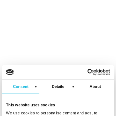
Categorieën
Event
Podcast
Talent ON
Tip van de week
Meer weten?
Consent
Details
About
We helpen je graag jouw talent en dat
van je team aan te zetten voor meer
This website uses cookies
werkplezier en betere prestaties. We
We use cookies to personalise content and ads, to