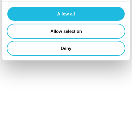
talentgedreven
Allow all
werken in je
mailbox?
Allow selection
Schrijf je hier
Deny
in voor Talent
ON nieuws en
tips!
Schrijf mij in