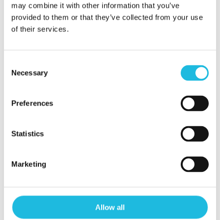
Kees Gabriëls
may combine it with other information that you’ve
provided to them or that they’ve collected from your use
06-46 63 71 15
of their services.
kees@talenton.nu
Consent
Necessary
Selection
Preferences
Alles over
Statistics
talentgedreven
Marketing
werken in je
mailbox?
Allow all