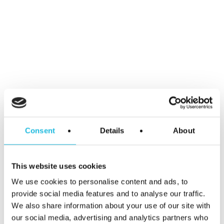
Podcast
Talent ON
Tip van de week
Meer weten?
We helpen je graag jouw talent en dat
van je team aan te zetten voor meer
Consent
Details
About
werkplezier en betere prestaties. We
denken ook graag met je mee hoe dat
This website uses cookies
het beste kan. Voor de mogelijkheden
We use cookies to personalise content and ads, to
neem, vrijblijvend natuurlijk, contact op
provide social media features and to analyse our traffic.
met:
We also share information about your use of our site with
our social media, advertising and analytics partners who