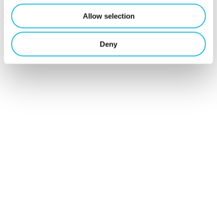
Schrijf je hier
Allow selection
in voor Talent
Deny
ON nieuws en
tips!
Schrijf mij in
Contact
Mijn Talent ON