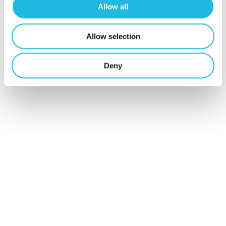
werken in je
Allow all
mailbox?
Allow selection
Schrijf je hier
Deny
in voor Talent
ON nieuws en
tips!
Schrijf mij in