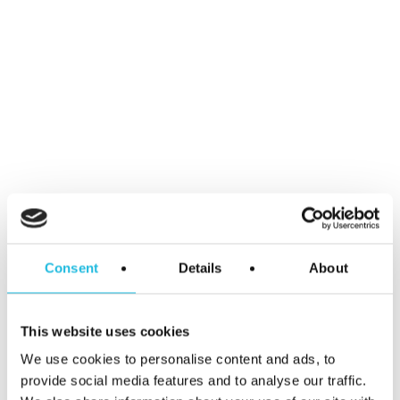
Categorieën
Event
Podcast
Talent ON
Tip van de week
Meer weten?
We helpen je graag jouw talent en dat
Consent
Details
About
van je team aan te zetten voor meer
werkplezier en betere prestaties. We
This website uses cookies
denken ook graag met je mee hoe dat
We use cookies to personalise content and ads, to
het beste kan. Voor de mogelijkheden
provide social media features and to analyse our traffic.
neem, vrijblijvend natuurlijk, contact op