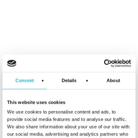
Podcast
Talent ON
Tip van de week
Meer weten?
We helpen je graag jouw talent en dat
van je team aan te zetten voor meer
Consent
Details
About
werkplezier en betere prestaties. We
denken ook graag met je mee hoe dat
This website uses cookies
het beste kan. Voor de mogelijkheden
We use cookies to personalise content and ads, to
neem, vrijblijvend natuurlijk, contact op
provide social media features and to analyse our traffic.
met:
We also share information about your use of our site with
our social media, advertising and analytics partners who