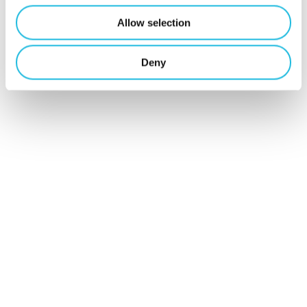
Schrijf je hier
Allow selection
in voor Talent
Deny
ON nieuws en
tips!
Schrijf mij in
Contact
Mijn Talent ON