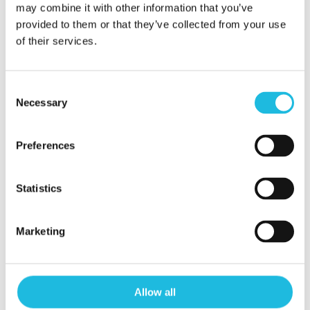
Kees Gabriëls
may combine it with other information that you’ve
provided to them or that they’ve collected from your use
06-46 63 71 15
of their services.
kees@talenton.nu
Consent
Necessary
Selection
Preferences
Alles over
Statistics
talentgedreven
Marketing
werken in je
mailbox?
Allow all