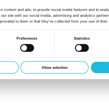
en
e content and ads, to provide social media features and to analy
 our site with our social media, advertising and analytics partn
0
 provided to them or that they’ve collected from your use of their
Preferences
Statistics
gedreven werken in 
Allow selection
 voor Talent ON nieu