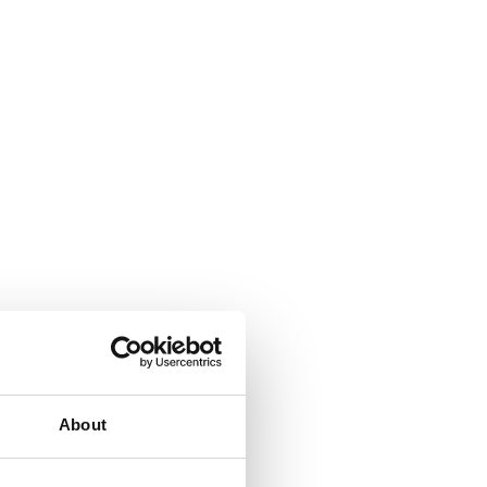
Tip van de week
Meer weten?
We helpen je graag jouw talent
en dat van je team aan te zetten
voor meer werkplezier en betere
prestaties. We denken ook graag
met je mee hoe dat het beste
kan. Voor de mogelijkheden
neem, vrijblijvend natuurlijk,
contact op met:
About
Kees Gabriëls