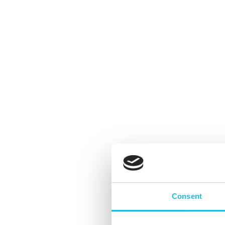
Het rake gesprek: tips van Jacco
Verhaeren
By
Matthijs Künzel
Talent ON
Consent
Werkend Nederland voert heel wat
gesprekken. Toch kent iedereen wel