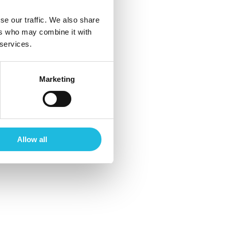
06-46 63 71 15
se our traffic. We also share
kees@talenton.nu
ers who may combine it with
 services.
Marketing
je mailbox?
Allow all
ws en tips!
Schrijf mij in