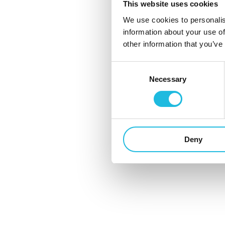
gesprekken die stroef lopen, voortkabbel
This website uses cookies
of te lang duren. Kan...
We use cookies to personalis
information about your use of
13 juni 2024
other information that you’ve
Consent
Necessary
Selection
Alles over talent
Deny
Schrijf je hier in