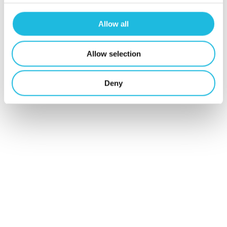
talentgedreven
Allow all
werken in je
mailbox?
Allow selection
Schrijf je hier
Deny
in voor Talent
ON nieuws en
tips!
Schrijf mij in