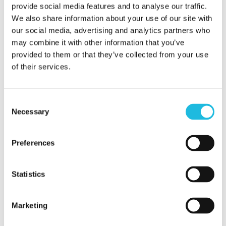
denken ook graag met je mee hoe dat
provide social media features and to analyse our traffic.
het beste kan. Voor de mogelijkheden
We also share information about your use of our site with
our social media, advertising and analytics partners who
neem, vrijblijvend natuurlijk, contact op
may combine it with other information that you’ve
met:
provided to them or that they’ve collected from your use
of their services.
Kees Gabriëls
06-46 63 71 15
Consent
Necessary
Selection
kees@talenton.nu
Preferences
Statistics
Alles over
Marketing