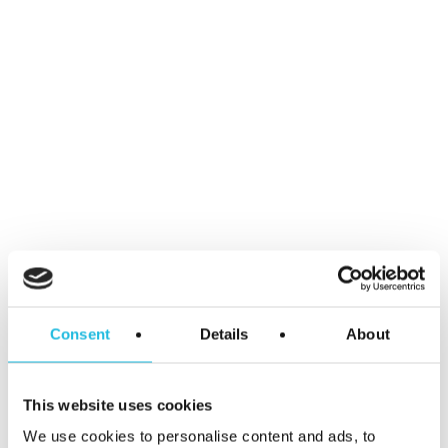
Categorieën
Event
Podcast
Talent ON
Tip van de week
Meer weten?
Consent
Details
About
We helpen je graag jouw talent en dat
van je team aan te zetten voor meer
This website uses cookies
werkplezier en betere prestaties. We
We use cookies to personalise content and ads, to