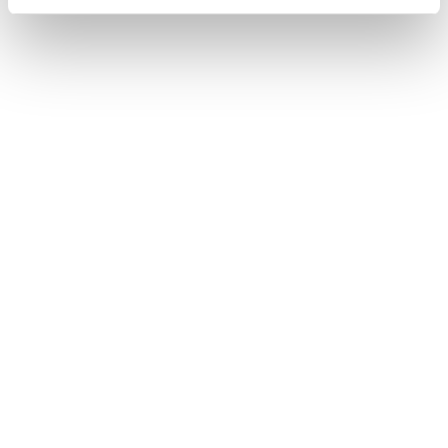
4836 AJ Breda
KvK. nummer 69626855
LinkedIn
linkedin
Talent ON
Talent ON is een dochter van het Talentbedrijf. Talent
ON helpt teams om op basis van ieders unieke talent-
in-1-woord de teamprestatie te verbeteren. Talent ON is
geen klassieke training maar performance support
waarbij je on the job toewerkt naar een concreet
teamresultaat. In een mix van live begeleiding, offline
tools en online ondersteuning.
© 2026 Talent ON. Alle rechten voorbehouden.