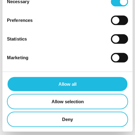
Necessary
Selection
Preferences
Statistics
Contact
Mijn Talent ON
Privacy beleid
Marketing
Contact
Allow all
t.
06 24 88 24 74
e.
lizet@talenton.nu
Allow selection
Schoondonksedreef 53
Deny
4836 AJ Breda
KvK. nummer 69626855