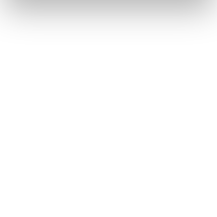
LinkedIn
linkedin
Talent ON
Talent ON is een dochter van het Talentbedrijf. Talent
ON helpt teams om op basis van ieders unieke talent-
in-1-woord de teamprestatie te verbeteren. Talent ON is
geen klassieke training maar performance support
waarbij je on the job toewerkt naar een concreet
teamresultaat. In een mix van live begeleiding, offline
tools en online ondersteuning.
© 2026 Talent ON. Alle rechten voorbehouden.