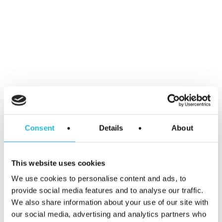
effectiever willen leren
samenwerken en hier echt
een structurele stap in willen
leren zetten.
Teams die effectiever willen
samenwerken en uit het
patroon willen breken van
doelen stellen en deze niet
Consent
Details
About
halen.
Aantal deelnemers
This website uses cookies
We use cookies to personalise content and ads, to
De workshop is geschikt voor
provide social media features and to analyse our traffic.
teams van elke grootte.
We also share information about your use of our site with
our social media, advertising and analytics partners who