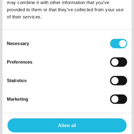
may combine it with other information that you’ve
Duur
provided to them or that they’ve collected from your use
1x een hele dag en 7x een halve
of their services.
dag verdeeld over een jaar
doorlooptijd.
Consent
Necessary
Selection
Prijs
Preferences
het Talent Teamtraject wordt
incompany aangeboden.
Neem
Statistics
contact met ons op
voor een
aanvraag op maat voor jouw
Marketing
organisatie.
Inclusief
Allow all
Voor elke sessie een