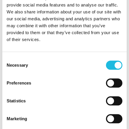
starten met talentgedreven werken,
provide social media features and to analyse our traffic.
We also share information about your use of our site with
maar weet je nog niet hoe?
Lees hier
our social media, advertising and analytics partners who
meer over onze programma’s.
may combine it with other information that you’ve
provided to them or that they’ve collected from your use
Of start met een eigen ervaring.
Vraag
of their services.
daarom een talentgesprek aan en leer
je eigen talent-in-1-woord kennen. Het
Consent
is een geweldige ervaring, geeft zicht
Necessary
Selection
op waar jij een unieke bijdrage in te
leveren hebt en hoe je dat in kan
Preferences
zetten.
Statistics
Talentgesprek aanvragen
Marketing