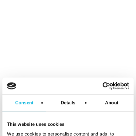
Hoe maak je een
start met
talentgedreven
werken?
Consent
Details
About
Ben jij directeur, bestuurder of HR-
manager van een middelgroot bedrijf?
This website uses cookies
Wil jij een inspirerend HR-beleid en
We use cookies to personalise content and ads, to